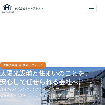
コ
ナ
ン
ビ
株式会社ホームアシスト
テ
ゲ
ン
ー
ツ
シ
へ
ョ
ス
ン
キ
に
ッ
移
プ
動
太陽光設備 ＆ 住宅リフォーム
太陽光設備と住まいのことを、
安心して任せられる会社へ。
設備の点検・メンテナンスから住宅リフォームまで。
状況を丁寧に確認し、分かりやすくご案内します。