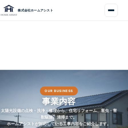
コ
ナ
ン
ビ
株式会社ホームアシスト
テ
ゲ
ン
ー
ツ
シ
へ
ョ
ス
ン
キ
に
ッ
移
プ
動
OUR BUSINESS
事業内容
太陽光設備の点検・洗浄・修理から、住宅リフォーム、害虫・害
獣駆除、清掃まで。
ホームアシストが対応している工事内容をご紹介します。