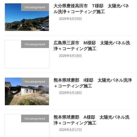
大分県豊後高田市 T様邸 太陽光パネ
Uncategorized
ル洗浄＋コーティング施工
2026年6月23日
広島県三原市 M様邸 太陽光パネル洗
Uncategorized
浄＋コーティング施工
2026年6月19日
熊本県球磨郡 I様邸 太陽光パネル洗浄
Uncategorized
＋コーティング施工
2026年6月18日
熊本県球磨郡 A様邸 太陽光パネル洗
Uncategorized
浄＋コーティング施工
2026年6月17日