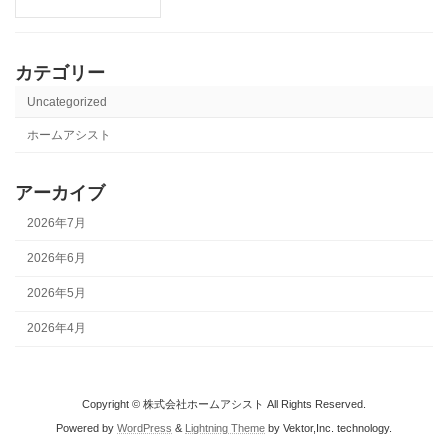
カテゴリー
Uncategorized
ホームアシスト
アーカイブ
2026年7月
2026年6月
2026年5月
2026年4月
Copyright © 株式会社ホームアシスト All Rights Reserved.
Powered by
WordPress
&
Lightning Theme
by Vektor,Inc. technology.