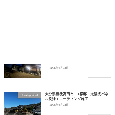
続きを読む
大分県国東市 T様邸 太陽光パネル洗
Uncategorized
浄＋コーティング施工
2026年6月24日
続きを読む
広島県三原市 M様邸 洗浄+コーティ
Uncategorized
ング施工
2026年6月23日
続きを読む
大分県豊後高田市 T様邸 太陽光パネ
Uncategorized
ル洗浄＋コーティング施工
2026年6月23日