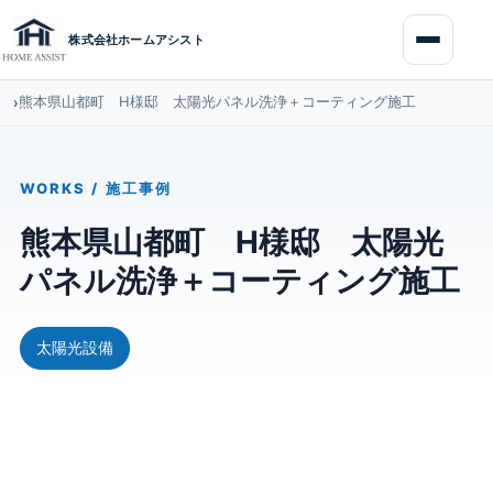
コ
ナ
ン
ビ
株式会社ホームアシスト
テ
ゲ
ン
ー
ツ
シ
熊本県山都町 H様邸 太陽光パネル洗浄＋コーティング施工
›
へ
ョ
ス
ン
キ
に
ッ
移
プ
動
WORKS / 施工事例
熊本県山都町 H様邸 太陽光
パネル洗浄＋コーティング施工
太陽光設備