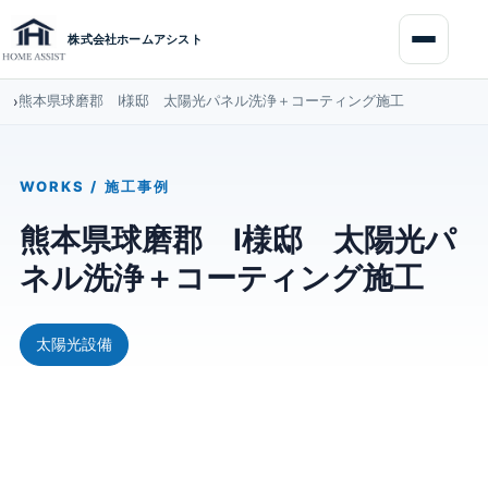
コ
ナ
ン
ビ
株式会社ホームアシスト
テ
ゲ
ン
ー
ツ
シ
熊本県球磨郡 I様邸 太陽光パネル洗浄＋コーティング施工
›
へ
ョ
ス
ン
キ
に
ッ
移
プ
動
WORKS / 施工事例
熊本県球磨郡 I様邸 太陽光パ
ネル洗浄＋コーティング施工
太陽光設備